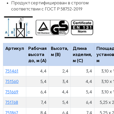
Продукт сертифицирован в строгом
соответствии с ГОСТ Р 58752-2019
Артикул
Рабочая
Высота,
Длина
Площа
высота
м (B)
изделия,
установ
до, м (A)
м (C)
м
751461
4,4
2,4
3,4
3,10 x 
751560
5,4
3,4
4,4
3,10 x 
751669
6,4
4,4
5,4
3,10 x 
751768
7,4
5,4
6,4
5,25 x 
751867
8,4
6,4
7,4
5,25 x 