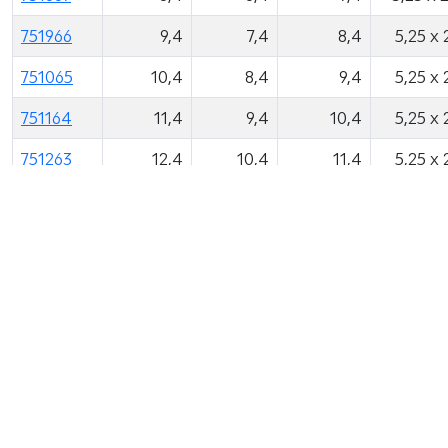
751966
9,4
7,4
8,4
5,25 x 
751065
10,4
8,4
9,4
5,25 x 
751164
11,4
9,4
10,4
5,25 x 
751263
12,4
10,4
11,4
5,25 x 
751362
13,4
11,4
12,4
5,25 x 
751409
14,4
12,4
13,4
5,25 x 
© 2013 - 2022 Компания Краузе. Все права
защищены.