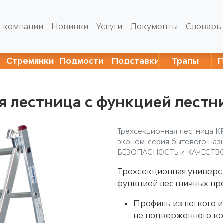
 компании
Новинки
Услуги
Документы
Словарь
Стремянки
Подмости
Подставки
Трапы
я лестница с функцией лестн
Трехсекционная лестница K
эконом-серия бытового назн
БЕЗОПАСНОСТЬ и КАЧЕСТВ
Трехсекционная универс
функцией лестничных пр
Профиль из легкого 
не подверженного к