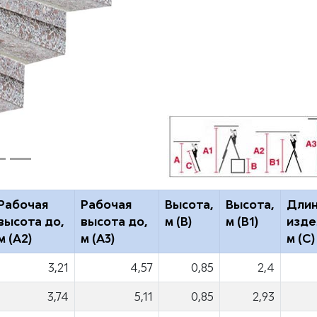
Рабочая
Рабочая
Высота,
Высота,
Дли
высота до,
высота до,
м (B)
м (B1)
изде
м (A2)
м (A3)
м (C)
3,21
4,57
0,85
2,4
3,74
5,11
0,85
2,93