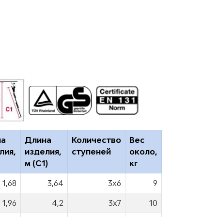
на
Длина
Количество
Вес
лия,
изделия,
ступеней
около,
м (C1)
кг
1,68
3,64
3x6
9
1,96
4,2
3x7
10