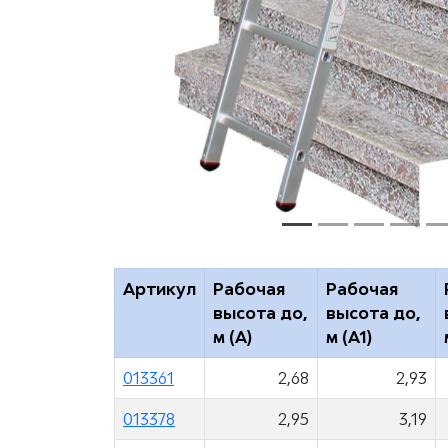
Артикул
Рабочая
Рабочая
высота до,
высота до,
м (A)
м (A1)
013361
2,68
2,93
013378
2,95
3,19