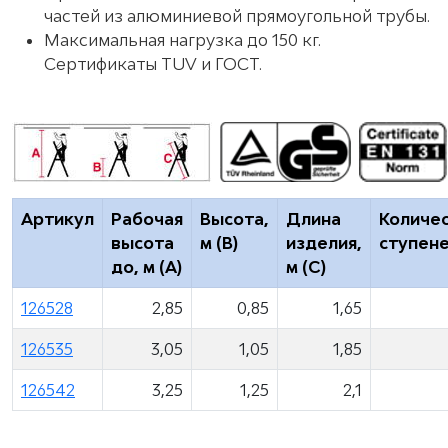
частей из алюминиевой прямоугольной трубы.
Максимальная нагрузка до 150 кг.
Сертификаты TUV и ГОСТ.
Артикул
Рабочая
Высота,
Длина
Количе
высота
м (B)
изделия,
ступен
до, м (A)
м (C)
126528
2,85
0,85
1,65
126535
3,05
1,05
1,85
126542
3,25
1,25
2,1